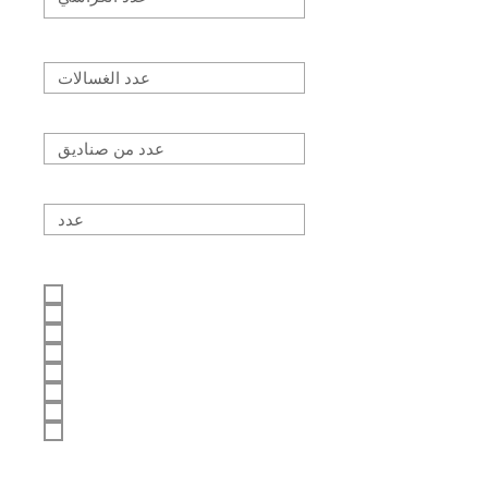
عدد الغسالات
عدد من صناديق
عدد الصور
الخدمات المضافة
التعبئة
تجميع العناصر
تفكيك العناصر
التفاف / حشو
نقل العملاء
نقل المركبات
نقل الحيوانات الأليفة
خدمة أخرى / مخصصة
عناصر إزالة البريد غير الهام