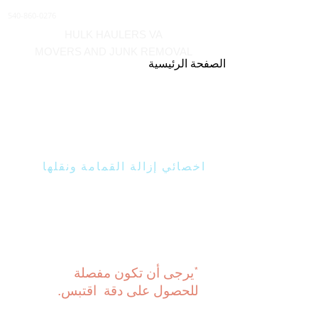
540-860-0276
HULK HAULERS VA
MOVERS AND JUNK REMOVAL
الصفحة الرئيسية
احصل على اقتباس
اليوم!
اخصائي إزالة القمامة ونقلها
يرجى تقديم معلوماتك إلى
Hulk Haulers VA لتلقي
عرض أسعار عبر الإنترنت!
هذه المعلومات فقط
لاستخدام Hulk Haulers VA!
*
يرجى أن تكون مفصلة
للحصول على دقة
اقتبس.