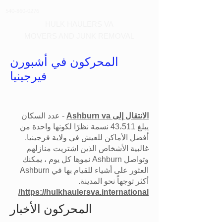
540-860-0276
HULK HAULERS VA
MOVERS AND JUNK REMOVAL
المحركون في أشبورن
فيرجينيا
الانتقال إلى Ashburn va
- عدد السكان
يبلغ 43،511 نسمة نظرًا لكونها واحدة من
أفضل الأماكن للعيش في ولاية فرجينيا.
غالبية الأشخاص الذين اشتريت منازلهم
وتواصل Ashburn نموها كل يوم ، يمكنك
العثور على أشياء للقيام بها في Ashburn
أكثر توجهاً نحو المدينة.
https://hulkhaulersva.international/
المحركون الأخبار