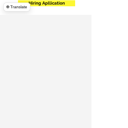
Hiring Apllication
🌐 Translate
540-860-0276
hulkhaulersva@gmail.com
صندوق بريد
1102
ستيفنس سيتي ، فيرجينيا 22655
https://www.hulkhaulersva.com/
​
Return And Refund
المحركون المحليون
مقاطعة فريدريك
فيرجينيا
© 2020 بواسطة Hulk Haulers VA Movers &
Junk Removal. كل الحقوق محفوظة.