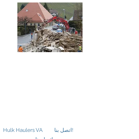
منطقة المقاطعة
-
المحركون فرجينيا وإزالة القمامة Winchester va
-
سحب القمامة والانتقال في ستيفنس سيتي
فيرجينيا
-
خدمة إزالة القمامة القابل للتصرف Winchester
va
-
متعهد النقل والمحرك منطقة وينشستر فيرجينيا
اتصل بنا!
Hulk Haulers VA