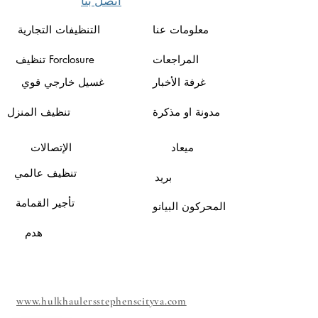
اتصل بنا
معلومات عنا
التنظيفات التجارية
المراجعات
تنظيف Forclosure
غرفة الأخبار
غسيل خارجي قوي
مدونة او مذكرة
تنظيف المنزل
ميعاد
الإتصالات
تنظيف عالمي
بريد
تأجير القمامة
المحركون البيانو
هدم
www.hulkhaulersstephenscityva.com