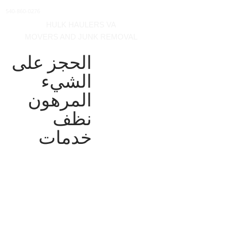
540-860-0276
HULK HAULERS VA
MOVERS AND JUNK REMOVAL
الحجز على
الشيء
المرهون
نظف
خدمات
نحن نقدم خدمات التنظيف للبنوك أو
مديري العقارات للمنازل والشقق /
الشقق السكنية والمنازل والمكاتب
والمستودعات ومساحات الإيجار ،
وسيقوم المحركون لدينا بنقلها.