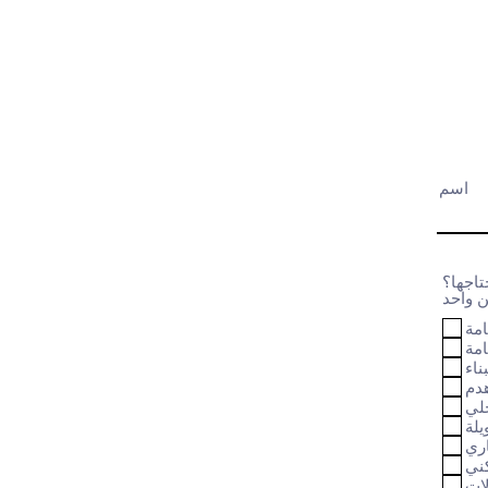
اسم
تاجها؟
امة
امة
ناء
دم
لي
لة
اري
ني
لات