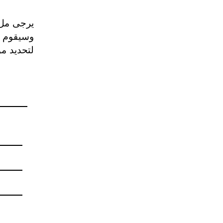
يرجى ملء 
وسيقوم م
لتحديد م