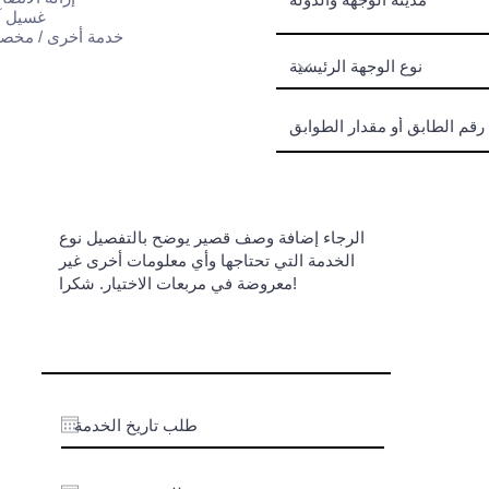
غسيل آ
خدمة أخرى / مخص