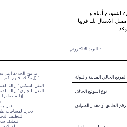
النموذج أدناه و
مثل الاتصال بك قريبا
وعد!
البريد الإلكتروني
ما نوع الخدمة التي تح
إ
*
(يمكنك اختيار أكثر من واحد)
ل
النقل السكني / إزالة القم
ز
ا
النقل التجاري / إزالة القم
م
إزالة حطام الب
ي
ه
نقل مح
تحرك لمسافات طوي
التنظيف التج
تنظيف سك
إزالة الاتصا