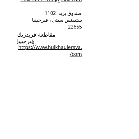
صندوق بريد
1102
ستيفنس سيتي ، فيرجينيا
22655
مقاطعة فريدريك
فيرجينيا
https://www.hulkhaulersva.
com/