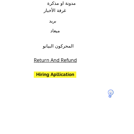
مدونة او مذكرة
غرفة الأخبار
بريد
ميعاد
المحركون البيانو
Return And Refund
Hiring Apllication
تبرع
لإنقاذ
الأرض!