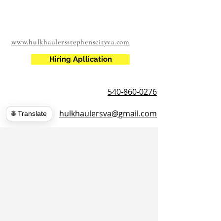
www.hulkhaulersstephenscityva.com
Hiring Apllication
540-860-0276
hulkhaulersva@gmail.com
🌐 Translate
صندوق بريد
1102
ستيفنس سيتي ، فيرجينيا 22655
https://www.hulkhaulersva.com/
​
Return And Refund
المحركون المحليون