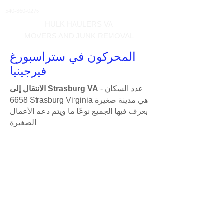
540-860-0276
HULK HAULERS VA
MOVERS AND JUNK REMOVAL
المحركون في ستراسبورغ
فيرجينيا
- عدد السكان
الانتقال إلى Strasburg VA
6658 Strasburg Virginia هي مدينة صغيرة
يعرف فيها الجميع نوعًا ما ويتم دعم الأعمال
الصغيرة.