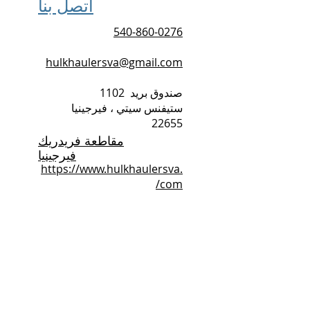
اتصل بنا
540-860-0276
hulkhaulersva@gmail.com
صندوق بريد
1102
ستيفنس سيتي ، فيرجينيا
22655
مقاطعة فريدريك
فيرجينيا
https://www.hulkhaulersva.
com/