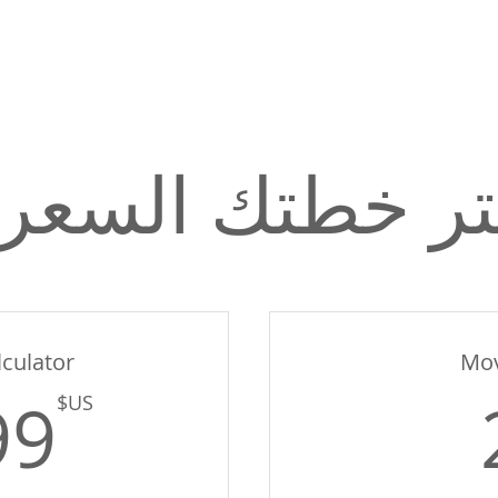
تر خطتك السعري
culator
Mov
2US$
99
US$