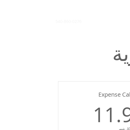
540-860-0276
ة
Expense Cal
11.99US$
11.
كل شهر