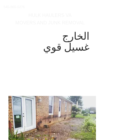
540-860-0276
HULK HAULERS VA
MOVERS AND JUNK REMOVAL
الخارج
غسيل قوي
نحن نقدم غسيل خارجي بالطاقة
خدمات على الطوب والألواح
الخشبية والأرصفة والطوابق ، و
اكثر! اتصل لتحديد موعد التنظيف
الخارجي الخاص بك!