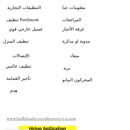
معلومات عنا
التنظيفات التجارية
المراجعات
تنظيف Forclosure
غرفة الأخبار
غسيل خارجي قوي
مدونة او مذكرة
تنظيف المنزل
ميعاد
الإتصالات
تنظيف عالمي
بريد
تأجير القمامة
المحركون البيانو
هدم
www.hulkhaulersstephenscityva.com
Hiring Apllication