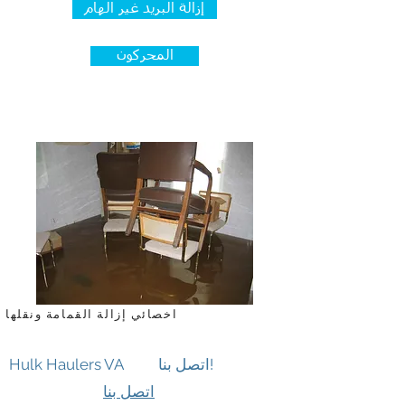
إزالة البريد غير الهام
المحركون
متعهد النقل والمحرك منطقة وينشستر
فيرجينيا
اخصائي إزالة القمامة ونقلها
اتصل بنا!
Hulk Haulers VA
اتصل بنا