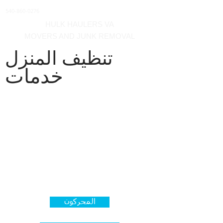
540-860-0276
HULK HAULERS VA
MOVERS AND JUNK REMOVAL
تنظيف المنزل
خدمات
إذا كنت ضحية لأضرار في الممتلكات
مثل أضرار المياه من العواصف
والفيضانات أو مشاكل السباكة أو
أضرار الحريق ، أو
أضرار الكوارث
الطبيعية ، نحن
تقديم خدمات إدارة
النفايات بتكلفة معقولة. فقط اتصل
بنا للحصول على عرض أسعار أو
مزيد من المعلومات!
المحركون