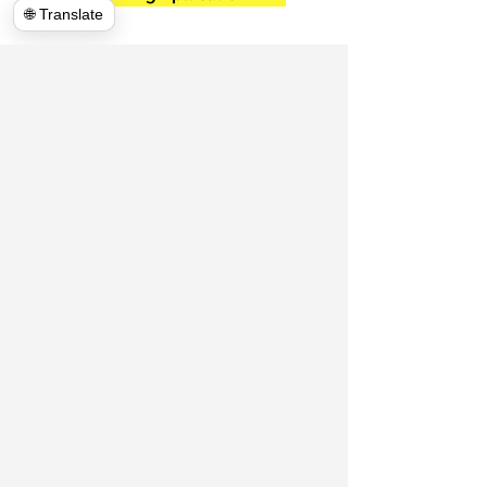
🌐 Translate
540-860-0276
hulkhaulersva@gmail.com
صندوق بريد
1102
ستيفنس سيتي ، فيرجينيا 22655
https://www.hulkhaulersva.com/
​
Return And Refund
المحركون المحليون
مقاطعة فريدريك
فيرجينيا
© 2020 بواسطة Hulk Haulers VA Movers &
Junk Removal. كل الحقوق محفوظة.