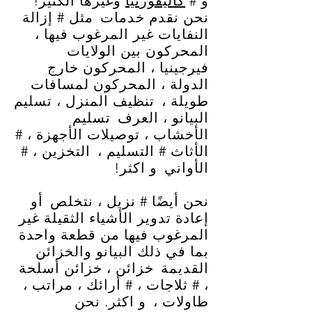
و #
كاليفورنيا
وغيرها الكثير!
نحن نقدم خدمات
مثل # إزالة
النفايات غير المرغوب فيها ،
المحركون بين الولايات
فيرجينيا ، المحركون خارج
الدولة ، المحركون لمسافات
طويلة ،
تنظيف المنزل ، تسليم
البيانو ، العرف
تسليم
الأخشاب ، توصيلات الأجهزة ، #
الأثاث # التسليم ،
التخزين ، #
الأواني
و اكثر!
نحن أيضًا # نزيل ، نتخلص
أو
إعادة تدوير الأشياء الثقيلة غير
المرغوب فيها من قطعة واحدة
بما في ذلك البيانو والخزائن
القديمة
خزائن ، خزائن أسلحة
، # ثلاجات ، # أرائك ، مراتب ،
طاولات ،
و اكثر. نحن