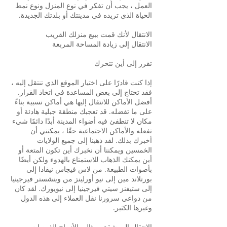
العمل ، يجب أن تفكر في نوع المنزل ونوع نمط
الحياة الذي تريده في مدينتك أو بلدتك الجديدة.
الانتقال لأنك قمت ببيع منزلك القريب
الانتقال إلى زيادة المساحة المربعة
تقرر إلى أين تتحرك
إذا كنت قادرًا على اختيار الموقع الذي تنتقل إليه ،
فقد تحتاج إلى بعض المساعدة في اتخاذ القرار.
أفضل الأماكن للانتقال إليها هي أماكن نسبية بناءً
على ما تفضله. قد تعجبك منطقة جبلية هادئة أو
مكان لا تنطفئ فيه أضواء المدينة أبدًا دائمًا شيء
تفعله والأماكن الاجتماعية حقًا ، يمكنني أن
أخبرك بذلك. لقد ذهبنا إلى جميع الولايات
الخمسين ويمكننا أن نخبرك أين تكون المتعة أو
أين يمكنك الذهاب للاستمتاع بالهدوء ولكن أيضًا
بأصوات الطبيعة. من لاس فيجاس نيفادا إلى
بورتلاند مين إلى نيو أورلينز من وينشستر فيرجينيا
إلى ستيفنز سيتي فيرجينيا إلى نيويورك. لقد كان
من دواعي سرورنا نقل العملاء إلى هذه الدول
وغيرها الكثير.
الانتقال إلى شقة - مثالي للأزواج الذين ليس