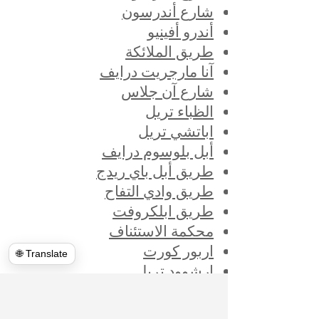
شارع أندرسون
أندرو أفينيو
طريق الملائكة
آنا مارجريت درايف
شارع آن جلاس
الظباء تريل
اباتشي تريل
أبل بلوسوم درايف
طريق أبل باي ريدج
طريق وادي التفاح
طريق ابلكروفت
محكمة الاستئناف
اربور كورت
🌐 Translate
ارشوود تريل
أرديث لين
شارع ارميستيد