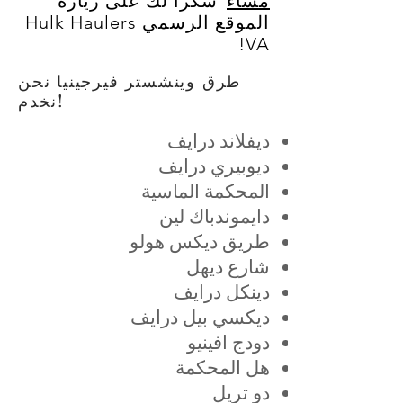
مساءً
شكرًا لك على زيارة
الموقع الرسمي Hulk Haulers
VA!
طرق وينشستر فيرجينيا نحن
نخدم!
ديفلاند درايف
ديوبيري درايف
المحكمة الماسية
دايموندباك لين
طريق ديكس هولو
شارع ديهل
دينكل درايف
ديكسي بيل درايف
دودج افينيو
هل المحكمة
دو تريل