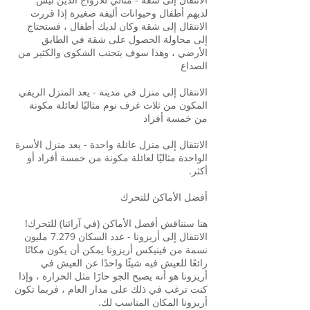
لديهم أطفال وحيوانات أليفة صغيرة إذا قررت
الانتقال إلى شقة وكان لديك أطفال ، فستحتاج
إلى محاولة الحصول على شقة في الطابق
الأرضي ، وهذا سوف يتجنب الشكوى والكثير من
الصداع
الانتقال إلى منزل في مدينة - يعد المنزل الريفي
المكون من ثلاث غرف نوم مثاليًا لعائلة مكونة
من خمسة أفراد
الانتقال إلى منزل عائلة واحدة - يعد منزل الأسرة
الواحدة مثاليًا لعائلة مكونة من خمسة أفراد أو
أكثر.
أفضل الأماكن للتحرك
هنا سنناقش أفضل الأماكن (في آرائنا) للتحرك!
الانتقال إلى أريزونا - عدد السكان 7.279 مليون
نسمة من فينيكس أريزونا يمكن أن يكون مكانًا
رائعًا للعيش فيه شيئًا واحدًا عن العيش في
أريزونا هو أنه يصبح الجو حارًا مثل الحرارة ، وإذا
كنت ترغب في ذلك على مدار العام ، فربما تكون
أريزونا المكان المناسب لك.