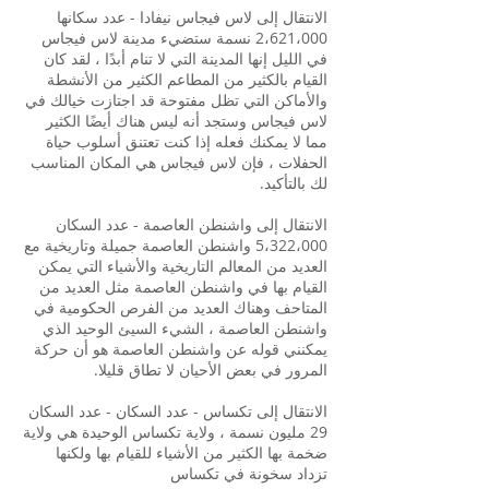
الانتقال إلى لاس فيجاس نيفادا - عدد سكانها
2،621،000 نسمة ستضيء مدينة لاس فيجاس
في الليل إنها المدينة التي لا تنام أبدًا ، لقد كان
القيام بالكثير من المطاعم الكثير من الأنشطة
والأماكن التي تظل مفتوحة قد اجتازت خيالك في
لاس فيجاس وستجد أنه ليس هناك أيضًا الكثير
مما لا يمكنك فعله إذا كنت تعتنق أسلوب حياة
الحفلات ، فإن لاس فيجاس هي المكان المناسب
لك بالتأكيد.
الانتقال إلى واشنطن العاصمة - عدد السكان
5،322،000 واشنطن العاصمة جميلة وتاريخية مع
العديد من المعالم التاريخية والأشياء التي يمكن
القيام بها في واشنطن العاصمة مثل العديد من
المتاحف وهناك العديد من الفرص الحكومية في
واشنطن العاصمة ، الشيء السيئ الوحيد الذي
يمكنني قوله عن واشنطن العاصمة هو أن حركة
المرور في بعض الأحيان لا تطاق قليلا.
الانتقال إلى تكساس - عدد السكان - عدد السكان
29 مليون نسمة ، ولاية تكساس الوحيدة هي ولاية
ضخمة بها الكثير من الأشياء للقيام بها ولكنها
تزداد سخونة في تكساس