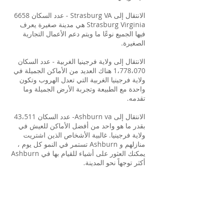
الانتقال إلى Strasburg VA - عدد السكان 6658
Strasburg Virginia هي مدينة صغيرة يعرف
فيها الجميع نوعًا ما ويتم دعم الأعمال التجارية
الصغيرة.
الانتقال إلى ولاية فرجينيا الغربية - عدد السكان
1،778،070 هناك العديد من الأماكن الجميلة في
ولاية فرجينيا الغربية التي تعدل الهروب وتكون
واحدة مع الطبيعة وتجربة الأرض الجميلة وما
تقدمه.
الانتقال إلى Ashburn va- عدد السكان 43،511
بقدر ما هو واحد من أفضل الأماكن للعيش في
ولاية فرجينيا. غالبية الأشخاص الذين اشتريت
منازلهم و Ashburn تستمر في النمو كل يوم ،
يمكنك العثور على أشياء للقيام بها في Ashburn
أكثر توجهاً نحو المدينة.