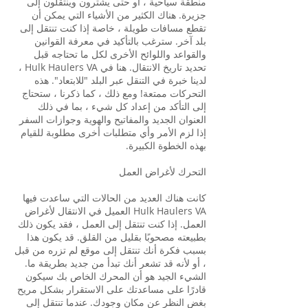
منطقة سياحية ، أو حتى يشترون وينتقلون إلى
جزيرة. هناك الكثير من الأشياء التي يمكن أن
تقطع مسافات طويلة ، خاصة إذا كنت تنتقل إلى
بلد آخر. سترغب بالتأكيد في معرفة القوانين
والقواعد واللوائح الأخرى لكل ما تحتاجه قبل
تحديد تاريخ الانتقال. هنا في Hulk Haulers VA ،
لدينا خبرة في التنقل عبر البلد "للابتعاد". هذه
التحركات ممتعة! ومع ذلك ، كما ذكرنا ، ستحتاج
إلى التأكد من إعداد كل شيء ، بما في ذلك
العنوان الجديد والمفاتيح والهوية وجوازات السفر
إذا لزم الأمر وأي متطلبات أخرى مطلوبة للقيام
بهذه الخطوة الكبيرة.
التحرك لأغراض العمل
كانت هناك العديد من الحالات التي ساعدت فيها
Hulk Haulers VA العميل في الانتقال لأغراض
العمل. إذا كنت تنتقل إلى العمل ، فقد يكون ذلك
بطبيعته مصحوبًا بقليل من القلق. قد يكون هذا
بسبب فكرة أنك تنتقل إلى موقع لم تزره من قبل
، أو لأنه قد تشعر أنك تبدأ من جديد بطريقة ما.
الشيء الجيد هو أن المحرك الخاص بك سيكون
قادرًا على مساعدتك على الاستقرار بشكل مريح
بغض النظر عن مكان وجودك. عندما تنتقل إلى