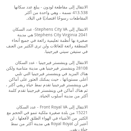
الانتقال إلى مقاطعة لودون - يبلغ عدد سكانها
413.538 نسمة ، وهي واحدة من أكثر
المقاطعات رسوخًا اقتصاديًا في البلاد.
الانتقال إلى Stephens City VA- عدد السكان
2041 Stephens City Virginia هي مدينة
صغيرة بها أنظمة تعليمية رائعة في جميع أنحاء
المنطقة رائعة للعائلات ولن ترى الكثير من العنف
في ستيفن سيتي فيرجينيا.
الانتقال إلى وينشستر فيرجينيا - عدد السكان
28108 وينشستر فيرجينيا هي مدينة متنامية ولكن
هناك المزيد في وينشستر فيرجينيا التي تلبي
أعلى مستوياتها ، حيث يمكنك العثور على أماكن
في وينشستر فيرجينيا تقدم نمط حياة ريفي أكثر ،
ثم هناك أماكن في وينشستر فيرجينيا تقدم كلمة
أكثر من مدينة أسلوب الحياة.
الانتقال إلى Front Royal VA - عدد السكان
15221 من بلدة صغيرة ملكية تنمو في الحجم مع
الكثير من الأشياء في الهواء الطلق لأفعلها ، لن
أعتبر أن Royal Royal هي مدينة أكثر من نمط
حياة ريفي.