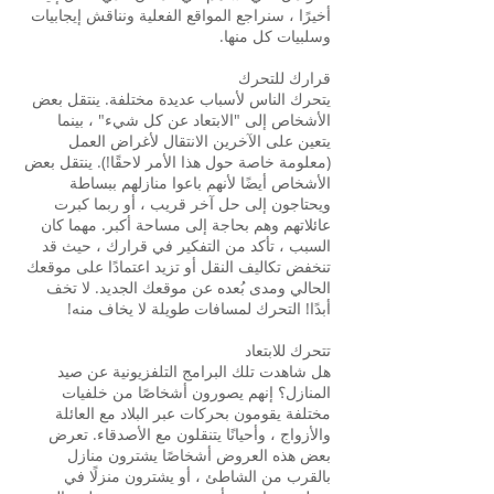
أخيرًا ، سنراجع المواقع الفعلية ونناقش إيجابيات
وسلبيات كل منها.
قرارك للتحرك
يتحرك الناس لأسباب عديدة مختلفة. ينتقل بعض
الأشخاص إلى "الابتعاد عن كل شيء" ، بينما
يتعين على الآخرين الانتقال لأغراض العمل
(معلومة خاصة حول هذا الأمر لاحقًا!). ينتقل بعض
الأشخاص أيضًا لأنهم باعوا منازلهم ببساطة
ويحتاجون إلى حل آخر قريب ، أو ربما كبرت
عائلاتهم وهم بحاجة إلى مساحة أكبر. مهما كان
السبب ، تأكد من التفكير في قرارك ، حيث قد
تنخفض تكاليف النقل أو تزيد اعتمادًا على موقعك
الحالي ومدى بُعده عن موقعك الجديد. لا تخف
أبدًا! التحرك لمسافات طويلة لا يخاف منه!
تتحرك للابتعاد
هل شاهدت تلك البرامج التلفزيونية عن صيد
المنازل؟ إنهم يصورون أشخاصًا من خلفيات
مختلفة يقومون بحركات عبر البلاد مع العائلة
والأزواج ، وأحيانًا يتنقلون مع الأصدقاء. تعرض
بعض هذه العروض أشخاصًا يشترون منازل
بالقرب من الشاطئ ، أو يشترون منزلًا في