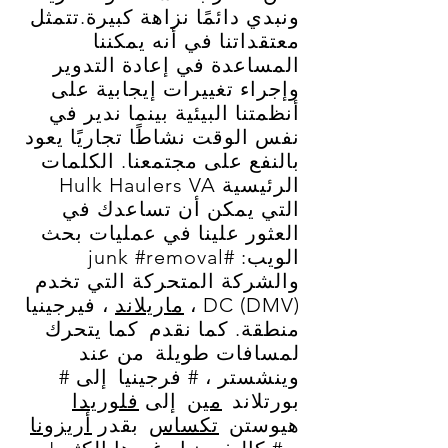
ونبدي دائمًا نزاهة كبيرة.تتمثل
معتقداتنا في أنه يمكننا
المساعدة في إعادة التدوير
وإجراء تغييرات إيجابية على
أنظمتنا البيئية بينما ندير في
نفس الوقت نشاطًا تجاريًا يعود
بالنفع على مجتمعنا. الكلمات
الرئيسية Hulk Haulers VA
التي يمكن أن تساعدك في
العثور علينا في عمليات بحث
الويب: #junk #removal
والشركة المتحركة التي تخدم
(DMV) DC ،
ماريلاند
، فيرجينيا
منطقة. كما نقدم
كما يتحرك
لمسافات طويلة
من عند
وينشستر ، # فرجينيا
إلى #
بورتلاند
مين
إلى
فلوريدا
هيوستن
تكساس
بقدر
أريزونا