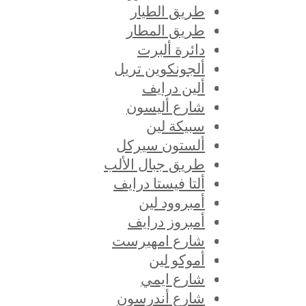
طريق الطيار
طريق المطار
دائرة ألبرت
ألجونكوين تريل
ألين درايف
شارع أليسون
سبيكة لين
ألستون سيركل
طريق جبال الألب
ألتا فيستا درايف
أمبروود لين
أمبروز درايف
شارع امهيرست
أموكو لين
شارع ايمي
شارع أندرسون