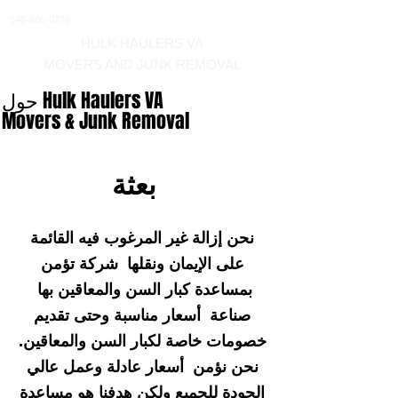
540-860-0276
HULK HAULERS VA
MOVERS AND JUNK REMOVAL
حول Hulk Haulers VA
Movers & Junk Removal
بعثة
نحن إزالة غير المرغوب فيه القائمة
على الإيمان ونقلها شركة تؤمن
بمساعدة كبار السن والمعاقين بها
صناعة أسعار مناسبة وحتى تقديم
خصومات خاصة لكبار السن والمعاقين.
نحن نؤمن أسعار عادلة وعمل عالي
الجودة للجميع ولكن هدفنا هو مساعدة