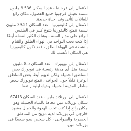
الانتقال إلى فرجينيا - عدد السكان 8.536 مليون
نسمة تعيش فرجينيا جميع الفصول. مكان رائع
للعائلات لتأتي وتبدأ حياة جديدة.
الانتقال إلى كاليفورنيا - عدد السكان 39.51 مليون
نسمة تتمتع كاليفورنيا بتنوع كبير في الطقس
الرائع على مدار السنة ، وهناك الكثير لتفعله أيضًا
إذا كنت تحب التواجد في الهواء الطلق والقيام
بأنشطة في الهواء الطلق ، فقد تكون كاليفورنيا
هي المكان الأنسب لك.
الانتقال إلى نيويورك - عدد السكان 8.5 مليون
نسمة مثل أي مدينة رئيسية في نيويورك بعض
المناطق الجميلة ولكن لديهم أيضًا بعض المناطق
الوعرة قليلاً حول الحواف ، تتمتع نيويورك ببعض
مناظر المدينة الجميلة وحياة ليلية رائعة!
الانتقال إلى بورتلاند ماين - عدد السكان 67413
سكان بورتلاند مين محاط بالمياه الجميلة وهو
مكان رائع إذا كنت تحب الهدوء والجمال مشهد
خارجي في بورتلاند لديه مزيج من المناطق
الحضرية والضواحي ، كل شخص يبدو سعيدًا في
بورتلاند مين.