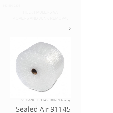
540-860-0276
HULK HAULERS VA
MOVERS AND JUNK REMOVAL
وحدة SKU: AZRSEL91145928070937
Sealed Air 91145