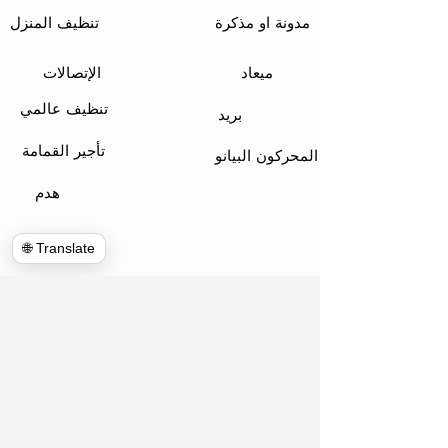
مدونة او مذكرة
تنظيف المنزل
ميعاد
الإتصالات
تنظيف عالمي
بريد
تأجير القمامة
المحركون البيانو
هدم
🌐 Translate
www.hulkhaulersstephenscityva.com
Hiring Apllication
540-860-0276
hulkhaulersva@gmail.com