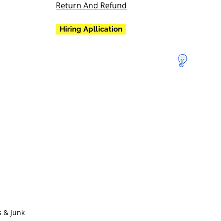
Return And Refund
Hiring Apllication
تبرع
لإنقاذ
الأرض!