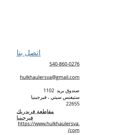
اتصل بنا
540-860-0276
hulkhaulersva@gmail.com
صندوق بريد
1102
ستيفنس سيتي ، فيرجينيا
22655
مقاطعة فريدريك
فيرجينيا
https://www.hulkhaulersva.
com/