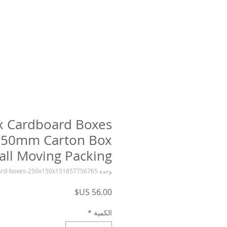
x Cardboard Boxes
150mm Carton Box
ll Moving Packing
وحدة SKU: 30x-cardboard-boxes-250x150x151657756765
السعر
الكمية
*