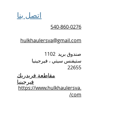
اتصل بنا
540-860-0276
hulkhaulersva@gmail.com
صندوق بريد
1102
ستيفنس سيتي ، فيرجينيا
22655
مقاطعة فريدريك
فيرجينيا
https://www.hulkhaulersva.
com/